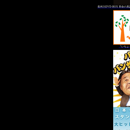
長州力DVD-BOX 革命の
『いちょ