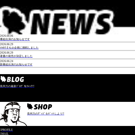
2026.08.06
番組出演のお知らせです
2026.06.29
ﾒﾙｶﾘさんの企画に挑戦しました
2026.06.29
著書の発売が決定しました
2026.06.24
新番組出演のお知らせです
長州力の最新ﾌﾞﾛｸﾞをﾁｪｯｸ!!
長州力のｸﾞｯｽﾞをｹﾞｯﾄしよう!!

PROFILE

MAIL