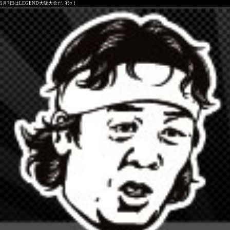
5月7日はLEGEND大阪大会だ､ｺﾗｯ！