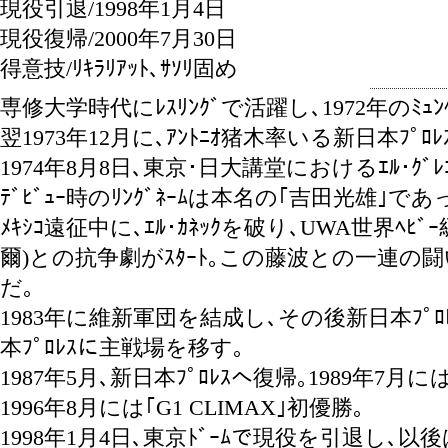
現役引退/1998年1月4日
現役復帰/2000年7月30日
得意技/ﾘｷﾗﾘｱｯﾄ､ｻｿﾘ固め
専修大学時代にﾚｽﾘﾝｸﾞで活躍し､1972年のﾐｭﾝﾍ
翌1973年12月に､ｱﾝﾄﾆｵ猪木率いる新日本ﾌﾟﾛ
1974年8月8日､東京･日大講堂におけるｴﾙ･ｸﾞ
ﾃﾞﾋﾞｭｰ時のﾘﾝｸﾞﾈｰﾑは本名の｢吉田光雄｣
ﾒｷｼｺ遠征中に､ｴﾙ･ｶﾈｯｸを破り､UWA世界ﾍ
爾)との抗争劇がｽﾀｰﾄ｡この藤波との一連の闘
だ｡
1983年に維新軍団を結成し､その後新日本ﾌﾟﾛﾚｽを
本ﾌﾟﾛﾚｽに主戦場を移す｡
1987年5月､新日本ﾌﾟﾛﾚｽへ復帰｡1989年7月
1996年8月には｢G1 CLIMAX｣初優勝｡
1998年1月4日､東京ﾄﾞｰﾑで現役を引退し､以