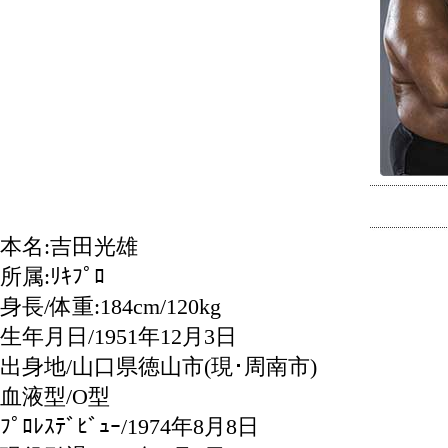
本名:吉田光雄
所属:ﾘｷﾌﾟﾛ
身長/体重:184cm/120kg
生年月日/1951年12月3日
出身地/山口県徳山市(現･周南市)
血液型/O型
ﾌﾟﾛﾚｽﾃﾞﾋﾞｭｰ/1974年8月8日