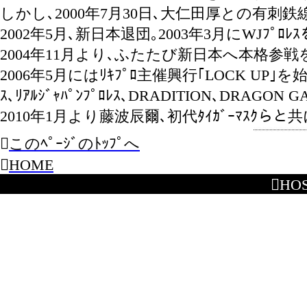
しかし､2000年7月30日､大仁田厚との有刺
2002年5月､新日本退団｡2003年3月にWJﾌﾟ
2004年11月より､ふたたび新日本へ本格参戦
2006年5月にはﾘｷﾌﾟﾛ主催興行｢LOCK UP
ｽ､ﾘｱﾙｼﾞｬﾊﾟﾝﾌﾟﾛﾚｽ､DRADITION､DR
2010年1月より藤波辰爾､初代ﾀｲｶﾞｰﾏｽｸらと共に｢

このﾍﾟｰｼﾞのﾄｯﾌﾟへ

HOME
󧌜HO