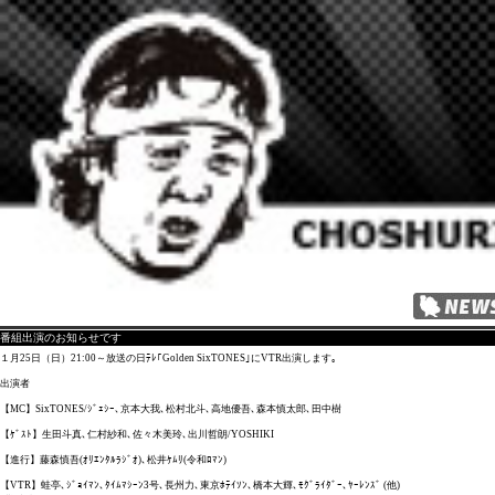
番組出演のお知らせです
１月25日（日）21:00～放送の日ﾃﾚ｢Golden SixTONES｣にVTR出演します｡
出演者
【MC】SixTONES/ｼﾞｪｼｰ､京本大我､松村北斗､高地優吾､森本慎太郎､田中樹
【ｹﾞｽﾄ】生田斗真､仁村紗和､佐々木美玲､出川哲朗/YOSHIKI
【進行】藤森慎吾(ｵﾘｴﾝﾀﾙﾗｼﾞｵ)､松井ｹﾑﾘ(令和ﾛﾏﾝ)
【VTR】蛙亭､ｼﾞｮｲﾏﾝ､ﾀｲﾑﾏｼｰﾝ3号､長州力､東京ﾎﾃｲｿﾝ､橋本大輝､ﾓｸﾞﾗｲﾀﾞｰ､ﾔｰﾚﾝｽﾞ (他)