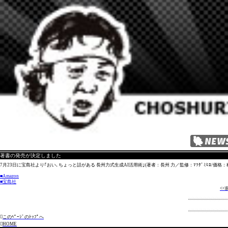
著書の発売が決定しました
7月23日に宝島社より｢おい､ちょっと話がある 長州力式生成AI活用術｣(著者：長州 力／監修：ﾏﾂﾀﾞﾐﾋﾛ/価格：
■Amazon
■宝島社
<<

このﾍﾟｰｼﾞのﾄｯﾌﾟへ

HOME