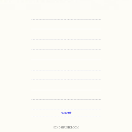
次の10件

CHOSHURIKI.COM