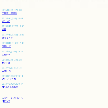
2015年2月9日 10:08
天龍源一郎選手
2013年11月5日 14:44
ﾚｼﾞｪﾝﾄﾞ
2013年10月22日 13:56
追悼
2013年10月21日 12:22
２０１４年
2013年10月16日 12:02
広島ｶｰﾌﾟ
2013年9月19日 19:22
広島ｶｰﾌﾟ
2013年9月9日 18:30
ｵﾘﾝﾋﾟｯｸ
2013年9月3日 15:15
人間ﾄﾞｯｸ
2013年8月30日 19:13
ｿﾗﾝ･ﾃﾞ･ｶﾌﾞﾗｽ
2013年8月29日 20:47
MAXさんの新曲

このﾍﾟｰｼﾞのﾄｯﾌﾟへ

HOME